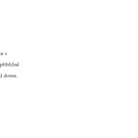
en s
přibližně
od domu.