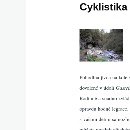
Cyklistika
Pohodlná jízda na kole 
dovolené v údolí
Gastei
Rodinné a snadno zvládn
opravdu hodně legrace. 
s vašimi dětmi samozře
můžete posilnit nějaký