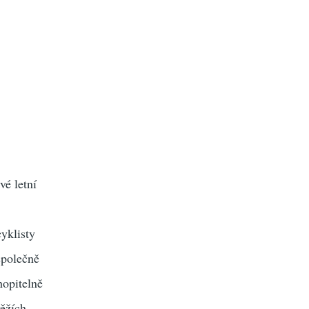
vé letní
cyklisty
společně
hopitelně
ěžích