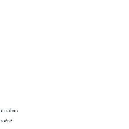
lmi cílem
áročné