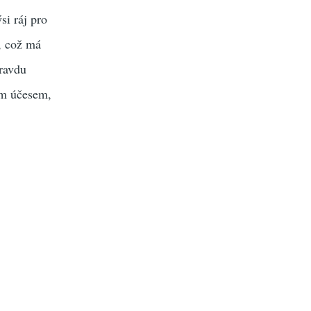
si ráj pro
, což má
pravdu
kým účesem,