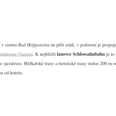
 v centru
Bad Hofgasteinu
na pěší zóně, v podzemí je propoj
lanovce Schlossalmbahn
entherme Gastein
. K nejbližší
je to 
ke sjezdovce. Běžkařské trasy a turistické trasy vedou 200 m 
m od hotelu.