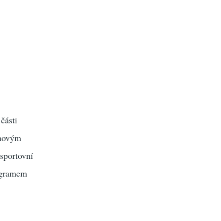
části
unovým
sportovní
rogramem