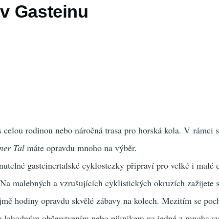
 v Gasteinu
s celou rodinou nebo náročná trasa pro horská kola. V rámci s
ner Tal
máte opravdu mnoho na výběr.
utelné gasteinertalské cyklostezky připraví pro velké i malé 
Na malebných a vzrušujících cyklistických okruzích zažijete 
jmě hodiny opravdu skvělé zábavy na kolech. Mezitím se poc
m lahodným občerstvením nebo piknikem na jedné z mnoha sv