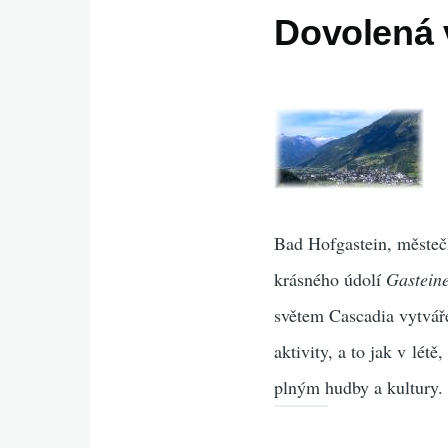
Dovolená 
Bad Hofgastein, městečko
krásného údolí
Gasteine
světem Cascadia vytvář
aktivity, a to jak v lét
plným hudby a kultury.