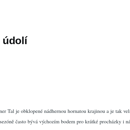
 údolí
ner Tal je obklopené nádhernou hornatou krajinou a je tak ve
ní sezóně často bývá výchozím bodem pro krátké procházky i n