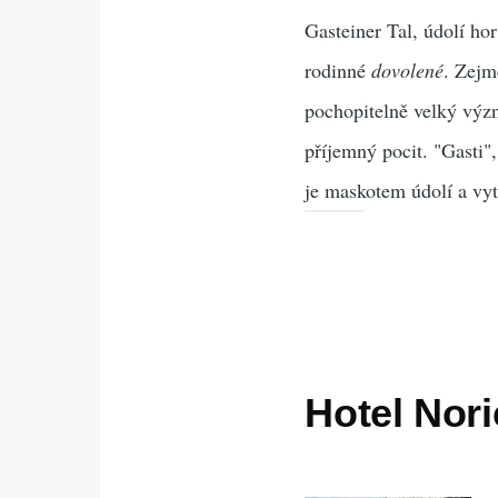
Gasteiner Tal, údolí ho
rodinné
dovolené
. Zejm
pochopitelně velký význ
příjemný pocit. "Gasti"
je maskotem údolí a vyt
Hotel Nori