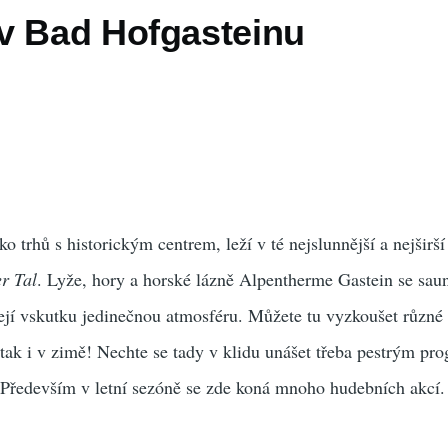
v Bad Hofgasteinu
 trhů s historickým centrem, leží v té nejslunnější a nejširší 
r Tal
. Lyže, hory a horské lázně Alpentherme Gastein se sa
ejí vskutku jedinečnou atmosféru. Můžete tu vyzkoušet různé 
ě, tak i v zimě! Nechte se tady v klidu unášet třeba pestrým p
 Především v letní sezóně se zde koná mnoho hudebních akcí.