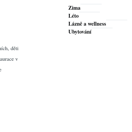
Zima
Léto
Lázně a wellness
Ubytování
ích, děti
taurace v
e