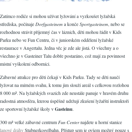
Zatímco rodiče si mohou užívat lyžování a vyzkoušet lyžařská
střediska, počínaje
Dorfgasteinem
a konče
Sportgasteinem
, nebo se
rozhodnou strávit příjemný čas v lázních, děti mohou řádit v Kids
Parku nebo ve Fun Centru, či v juniorském oddělení lyžařské
restaurace v Angertalu. Jedna věc je zde ale jistá. O všechny a o
všechno je v Gasteiner Talu dobře postaráno, což mají za povinnost
místní vyškolení odborníci.
Zábavné atrakce pro děti čekají v Kids Parku. Tady se děti naučí
lyžovat na mírném svahu, k tomu jim slouží areál s celkovou rozlohou
8 000 m². Na lyžařských svazích zde neustále panuje v hravém druhu
radostná atmosféra, kterou úspěšně udržují zkušení lyžařští instruktoři
Gasteinu
ze sportovní lyžařské školy v
.
300 m² velké zábavné centrum
Fun Center
najdete u horní stanice
lanové dráhy
Stubnerkogelbahn. Přístup sem je ovšem možný pouze s