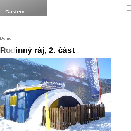
Přejít k hlavnímu obsahu
Men
Gastein
Drobečková
Domů
Rodinný ráj, 2. část
navigace