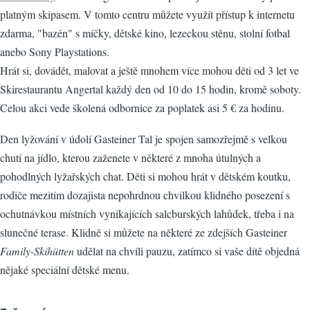
platným skipasem. V tomto centru můžete využít přístup k internetu
zdarma, "bazén" s míčky, dětské kino, lezeckou stěnu, stolní fotbal
anebo Sony Playstations.
Hrát si, dovádět, malovat a ještě mnohem více mohou děti od 3 let ve
Skirestaurantu Angertal každý den od 10 do 15 hodin, kromě soboty.
Celou akci vede školená odbornice za poplatek asi 5 € za hodinu.
Den lyžování v údolí Gasteiner Tal je spojen samozřejmě s velkou
chutí na jídlo, kterou zaženete v některé z mnoha útulných a
pohodlných lyžařských chat. Děti si mohou hrát v dětském koutku,
rodiče mezitím dozajista nepohrdnou chvilkou klidného posezení s
ochutnávkou místních vynikajících salcburských lahůdek, třeba i na
slunečné terase. Klidně si můžete na některé ze zdejších Gasteiner
Family-Skihütten
udělat na chvíli pauzu, zatímco si vaše dítě objedná
nějaké speciální dětské menu.